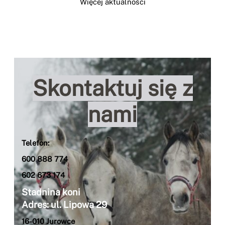
Więcej aktualności
Skontaktuj się z
nami
Telefon:
600 888 774
602 673 174
Stadnina koni
Adres: ul. Lipowa 29
16-010 Jurowce