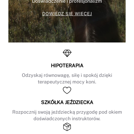
Doświadczenie i profesjonalizm
DOWIEDZ SIĘ WIĘCEJ
HIPOTERAPIA
Odzyskaj równowagę, siłę i spokój dzięki
terapeutycznej mocy koni.
SZKÓŁKA JEŹDZIECKA
Rozpocznij swoją jeździecką przygodę pod okiem
doświadczonych instruktorów.