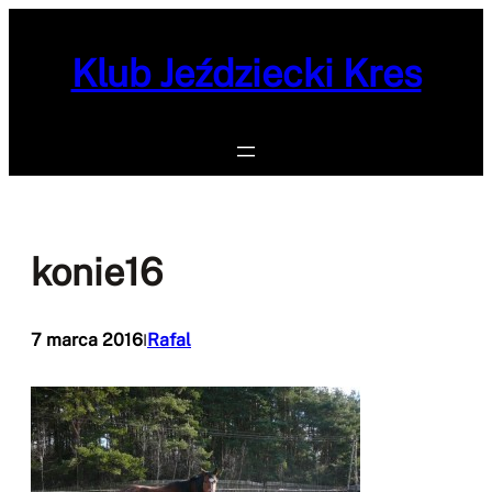
Przejdź
do
Klub Jeździecki Kres
treści
konie16
7 marca 2016
Rafal
I