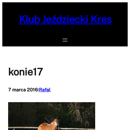
Przejdź
do
Klub Jeździecki Kres
treści
konie17
7 marca 2016
Rafal
I