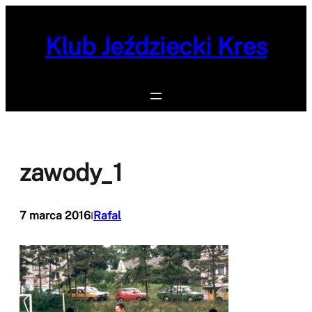
Przejdź
do
Klub Jeździecki Kres
treści
zawody_1
7 marca 2016
Rafal
I