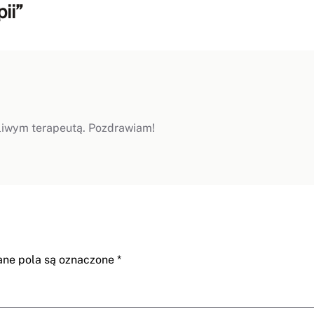
ii”
pliwym terapeutą. Pozdrawiam!
e pola są oznaczone
*