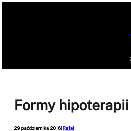
Przejdź
do
treści
Formy hipoterapii
I
29 października 2016
Rafal