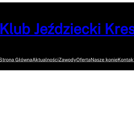
Klub Jeździecki Kre
Strona Główna
Aktualności
Zawody
Oferta
Nasze konie
Kontak